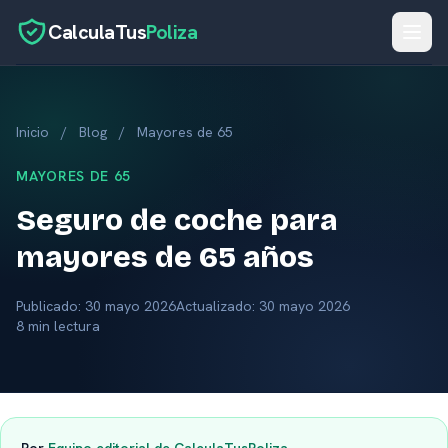
CalculaTus
Poliza
Inicio
Inicio
/
Blog
/
Mayores de 65
Calculadora
Seguros por caso
MAYORES DE 65
Seguro de coche para
Herramientas
mayores de 65 años
Aseguradoras
Blog
Publicado:
30 mayo 2026
Actualizado: 30 mayo 2026
8 min lectura
Glosario