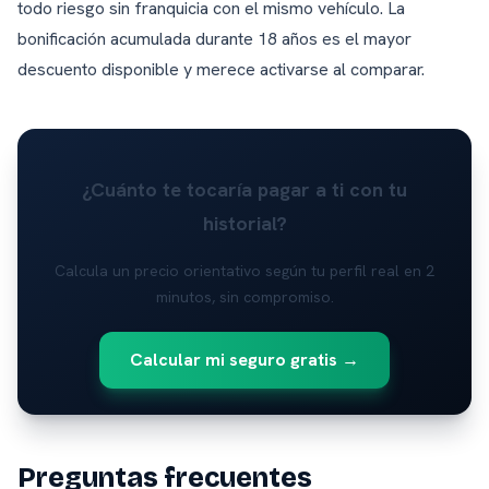
todo riesgo sin franquicia con el mismo vehículo. La
bonificación acumulada durante 18 años es el mayor
descuento disponible y merece activarse al comparar.
¿Cuánto te tocaría pagar a ti con tu
historial?
Calcula un precio orientativo según tu perfil real en 2
minutos, sin compromiso.
Calcular mi seguro gratis →
Preguntas frecuentes