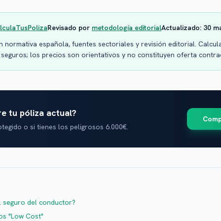
alculaTusPoliza
Revisado por
metodología editorial
Actualizado:
30 m
 normativa española, fuentes sectoriales y revisión editorial. Calcu
seguros; los precios son orientativos y no constituyen oferta contra
e tu póliza actual?
Comp
tegido o si tienes los peligrosos 6.000€.
l seguro del conductor?
os "Low Cost"