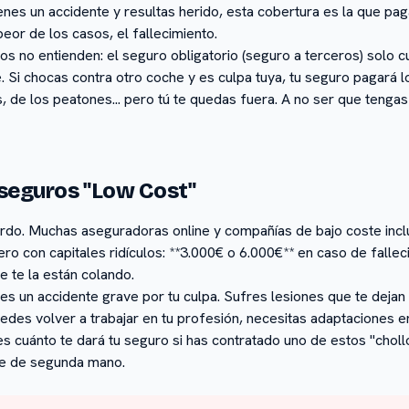
 tienes un accidente y resultas herido, esta cobertura es la que pa
peor de los casos, el fallecimiento.
os no entienden: el seguro obligatorio (seguro a terceros) solo cu
e. Si chocas contra otro coche y es culpa tuya, tu seguro pagará 
, de los peatones... pero tú te quedas fuera. A no ser que tenga
 seguros "Low Cost"
rdo. Muchas aseguradoras online y compañías de bajo coste incl
ro con capitales ridículos: **3.000€ o 6.000€** en caso de fallec
 te la están colando.
nes un accidente grave por tu culpa. Sufres lesiones que te dejan
des volver a trabajar en tu profesión, necesitas adaptaciones e
es cuánto te dará tu seguro si has contratado uno de estos "chol
e de segunda mano.