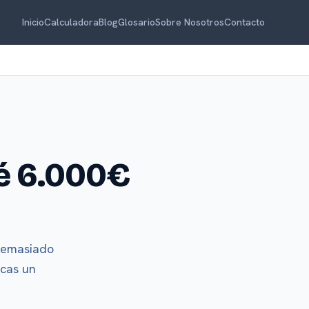
Inicio
Calculadora
Blog
Glosario
Sobre Nosotros
Contacto
ué 6.000€
 demasiado
ocas un