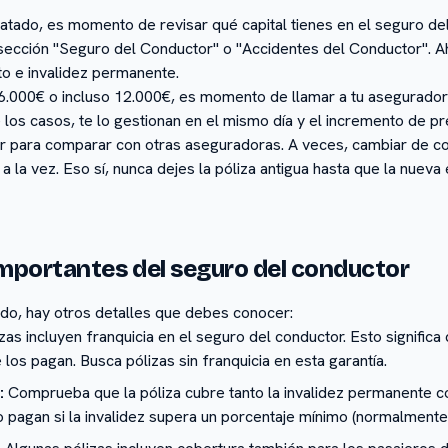
ratado, es momento de revisar qué capital tienes en el seguro de
 sección "Seguro del Conductor" o "Accidentes del Conductor". Ah
to e invalidez permanente.
6.000€ o incluso 12.000€, es momento de llamar a tu aseguradora
e los casos, te lo gestionan en el mismo día y el incremento de p
 para comparar con otras aseguradoras. A veces, cambiar de co
a la vez. Eso sí, nunca dejes la póliza antigua hasta que la nueva 
mportantes del seguro del conductor
do, hay otros detalles que debes conocer:
as incluyen franquicia en el seguro del conductor. Esto signific
 los pagan. Busca pólizas sin franquicia en esta garantía.
:
Comprueba que la póliza cubre tanto la invalidez permanente 
 pagan si la invalidez supera un porcentaje mínimo (normalment