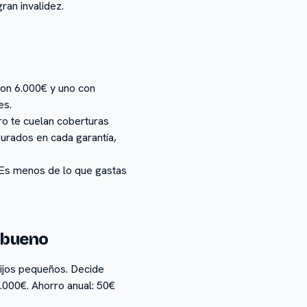
ran invalidez.
con 6.000€ y uno con
es.
ro te cuelan coberturas
gurados en cada garantía,
? Es menos de lo que gastas
o bueno
hijos pequeños. Decide
.000€. Ahorro anual: 50€