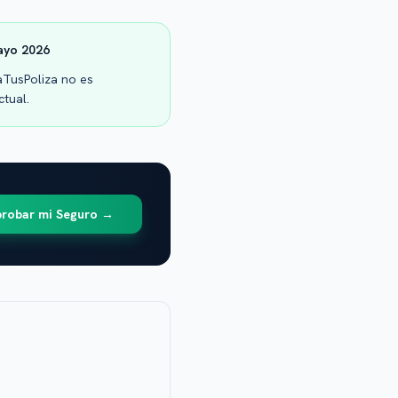
ayo 2026
laTusPoliza no es
ctual.
robar mi Seguro →