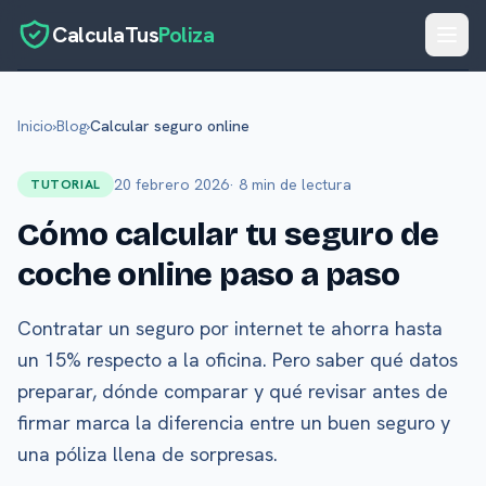
CalculaTus
Poliza
Inicio
Inicio
›
Blog
›
Calcular seguro online
Calculadora
20 febrero 2026
· 8 min de lectura
TUTORIAL
Blog
Cómo calcular tu seguro de
Glosario
coche online paso a paso
Sobre Nosotros
Contacto
Contratar un seguro por internet te ahorra hasta
un 15% respecto a la oficina. Pero saber qué datos
preparar, dónde comparar y qué revisar antes de
firmar marca la diferencia entre un buen seguro y
una póliza llena de sorpresas.