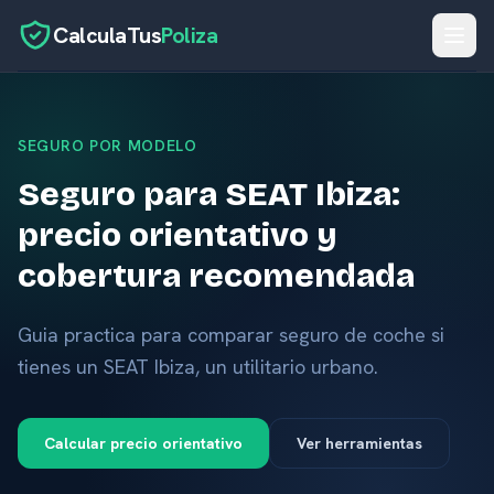
CalculaTus
Poliza
Inicio
SEGURO POR MODELO
Calculadora
Seguro para SEAT Ibiza:
Seguros por caso
precio orientativo y
Herramientas
cobertura recomendada
Aseguradoras
Blog
Guia practica para comparar seguro de coche si
tienes un SEAT Ibiza, un utilitario urbano.
Glosario
Calcular precio orientativo
Ver herramientas