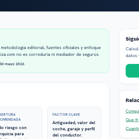
Sigu
metodologia editorial, fuentes oficiales y enfoque
Calcul
liza.com no es correduria ni mediador de seguros.
datos 
30 mayo 2026
Rela
Compa
BERTURA
FACTOR CLAVE
COMENDADA
Que fr
Antiguedad, valor del
o riesgo con
Cuanto
coche, garaje y perfil
nquicia para
del conductor.