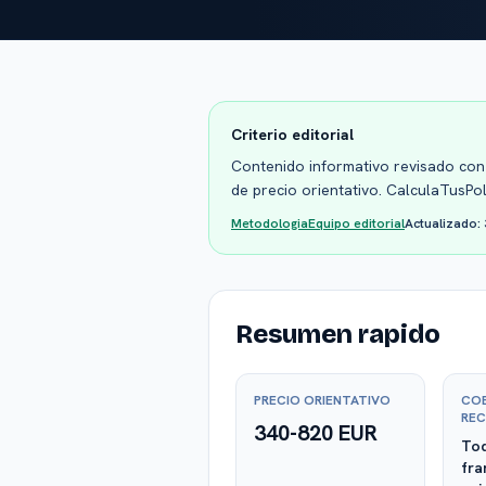
Criterio editorial
Contenido informativo revisado con 
de precio orientativo. CalculaTusPo
Metodologia
Equipo editorial
Actualizado:
Resumen rapido
PRECIO ORIENTATIVO
CO
RE
340-820 EUR
Tod
fra