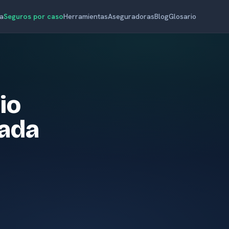
a
Seguros por caso
Herramientas
Aseguradoras
Blog
Glosario
io
dada