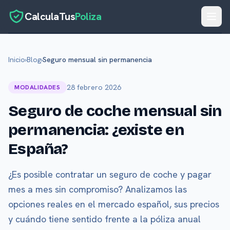
CalculaTus
Poliza
Inicio
Inicio
›
Blog
›
Seguro mensual sin permanencia
Calculadora
28 febrero 2026
MODALIDADES
Blog
Seguro de coche mensual sin
Glosario
permanencia: ¿existe en
Sobre Nosotros
España?
Contacto
¿Es posible contratar un seguro de coche y pagar
mes a mes sin compromiso? Analizamos las
opciones reales en el mercado español, sus precios
y cuándo tiene sentido frente a la póliza anual