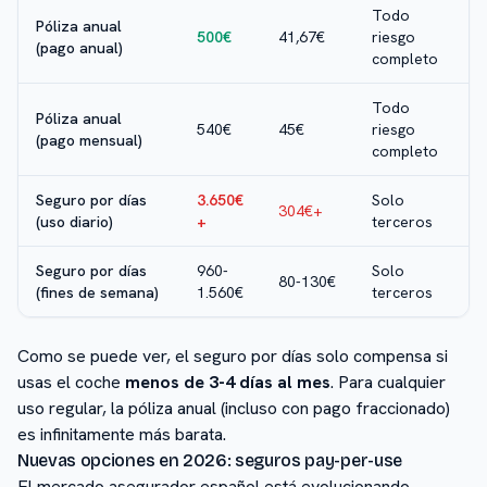
Todo
Póliza anual
500€
41,67€
riesgo
(pago anual)
completo
Todo
Póliza anual
540€
45€
riesgo
(pago mensual)
completo
Seguro por días
3.650€
Solo
304€+
(uso diario)
+
terceros
Seguro por días
960-
Solo
80-130€
(fines de semana)
1.560€
terceros
Como se puede ver, el seguro por días solo compensa si
usas el coche
menos de 3-4 días al mes
. Para cualquier
uso regular, la póliza anual (incluso con pago fraccionado)
es infinitamente más barata.
Nuevas opciones en 2026: seguros pay-per-use
El mercado asegurador español está evolucionando