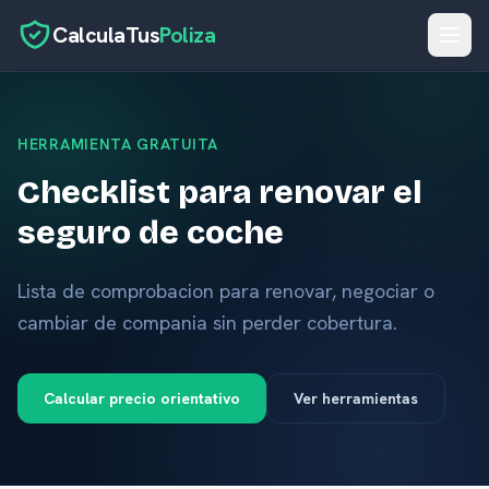
CalculaTus
Poliza
Inicio
HERRAMIENTA GRATUITA
Calculadora
Checklist para renovar el
Seguros por caso
seguro de coche
Herramientas
Aseguradoras
Lista de comprobacion para renovar, negociar o
cambiar de compania sin perder cobertura.
Blog
Glosario
Calcular precio orientativo
Ver herramientas