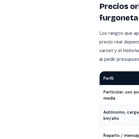
Precios or
furgoneta
Los rangos que ap
precio real depend
carnet y el histor
al pedir presupues
Perfil
Particular, uso p
media
Autónomo, carga 
km/año
Reparto / mensaje