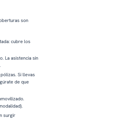
oberturas son
tada: cubre los
. La asistencia sin
.
pólizas. Si llevas
egúrate de que
nmovilizado.
modalidad).
n surgir