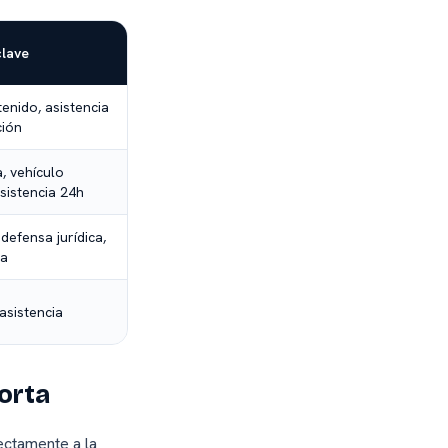
clave
enido, asistencia
ción
, vehículo
asistencia 24h
defensa jurídica,
ta
asistencia
orta
ectamente a la