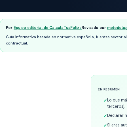
Por
Equipo editorial de CalculaTusPoliza
Revisado por
metodologí
Guía informativa basada en normativa española, fuentes sectoriale
contractual.
EN RESUMEN
Lo que má
✓
terceros).
Declarar 
✓
Si eres au
✓