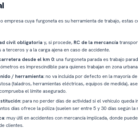
al
o empresa cuya furgoneta es su herramienta de trabajo, estas c
d civil obligatoria
y, si procede,
RC de la mercancía
transpor
a terceros y a la carga ajena en caso de accidente.
carretera desde el km 0
: una furgoneta parada es trabajo parado
ilómetros es imprescindible para quienes trabajan en zona urbana
nido / herramienta
: no va incluida por defecto en la mayoría de 
tosa (taladros, herramientas eléctricas, equipos de medida), as
 comprueba el límite asegurado.
stitución
: para no perder días de actividad si el vehículo queda i
os días ofrece la póliza (suelen ser entre 5 y 30 días según la 
ca
: muy útil en accidentes con mercancía implicada, donde puede
e clientes.