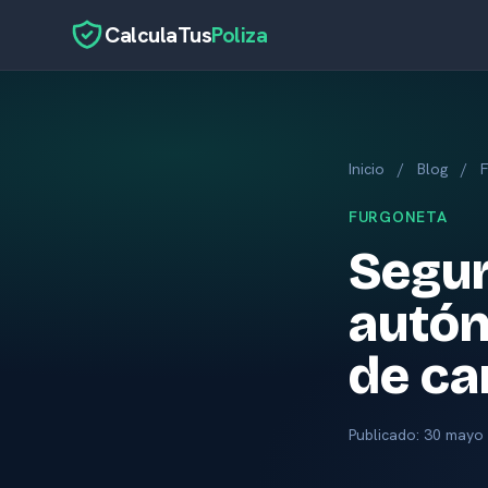
CalculaTus
Poliza
Inicio
/
Blog
/
FURGONETA
Segur
autón
de ca
Publicado:
30 mayo