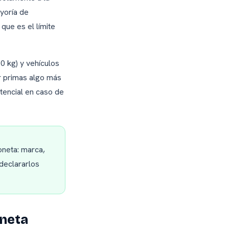
ayoría de
, que es el límite
0 kg) y vehículos
 primas algo más
otencial en caso de
oneta: marca,
declararlos
oneta