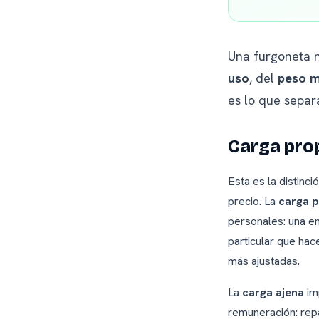
Una furgoneta n
uso
, del
peso m
es lo que separ
Carga prop
Esta es la distinc
precio. La
carga p
personales: una em
particular que ha
más ajustadas.
La
carga ajena
im
remuneración: repa