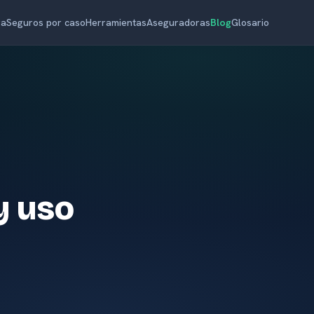
ra
Seguros por caso
Herramientas
Aseguradoras
Blog
Glosario
y uso