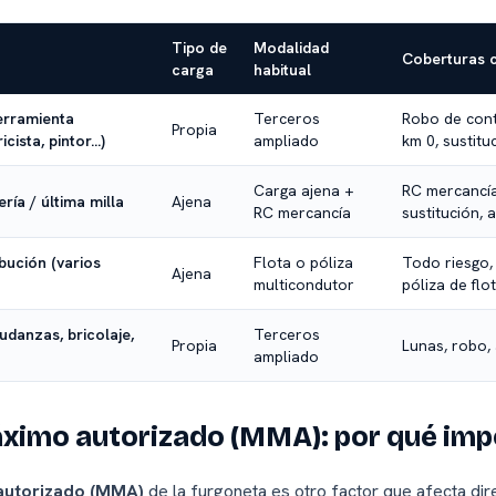
Tipo de
Modalidad
Coberturas 
carga
habitual
rramienta
Terceros
Robo de cont
Propia
icista, pintor…)
ampliado
km 0, sustitu
Carga ajena +
RC mercancía
ría / última milla
Ajena
RC mercancía
sustitución, 
bución (varios
Flota o póliza
Todo riesgo, 
Ajena
multicondutor
póliza de flo
udanzas, bricolaje,
Terceros
Propia
Lunas, robo, 
ampliado
áximo autorizado (MMA): por qué imp
autorizado (MMA)
de la furgoneta es otro factor que afecta dir