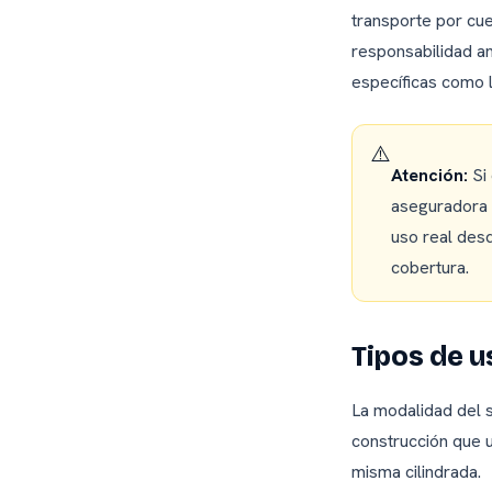
transporte por cu
responsabilidad an
específicas como 
⚠️
Atención:
Si 
aseguradora p
uso real des
cobertura.
Tipos de u
La modalidad del s
construcción que u
misma cilindrada.