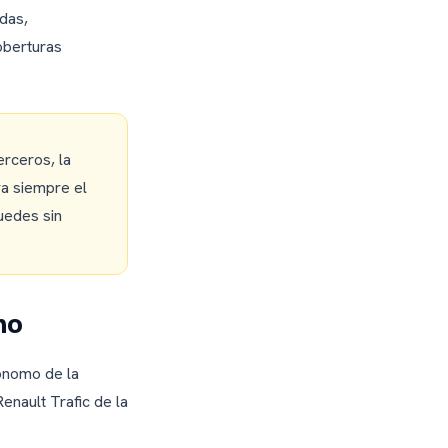
das,
oberturas
erceros, la
ra siempre el
uedes sin
no
tónomo de la
enault Trafic de la