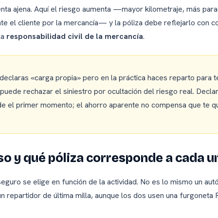
enta ajena. Aquí el riesgo aumenta —mayor kilometraje, más para
te el cliente por la mercancía— y la póliza debe reflejarlo con c
la
responsabilidad civil de la mercancía
.
declaras «carga propia» pero en la práctica haces reparto para t
uede rechazar el siniestro por ocultación del riesgo real. Decla
de el primer momento; el ahorro aparente no compensa que te q
so y qué póliza corresponde a cada u
eguro se elige en función de la actividad. No es lo mismo un au
n repartidor de última milla, aunque los dos usen una furgoneta R