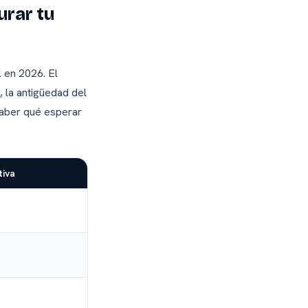
urar tu
 en 2026. El
, la antigüedad del
 saber qué esperar
tiva