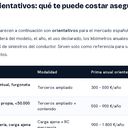
ientativos: qué te puede costar aseg
arecen a continuación son
orientativos
para el mercado español
erá del modelo, el año, el uso declarado, los kilómetros anuales
ial de siniestros del conductor. Sirven solo como referencia para
tos.
Modalidad
Prima anual orienta
untual, furgoneta
Terceros ampliado
300 – 500 €/año
propia, <50.000
Terceros ampliado +
500 – 900 €/año
contenido
Carga ajena + RC
ría, carga ajena
900 – 1.800 €/año
mercancía