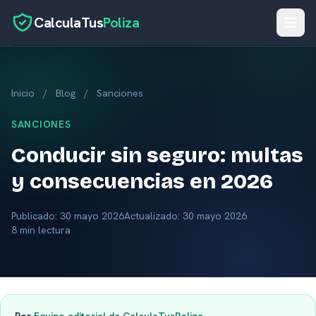
CalculaTus
Poliza
Inicio
Inicio
/
Blog
/
Sanciones
Calculadora
Seguros por caso
SANCIONES
Conducir sin seguro: multas
Herramientas
y consecuencias en 2026
Aseguradoras
Blog
Publicado:
30 mayo 2026
Actualizado: 30 mayo 2026
8 min lectura
Glosario