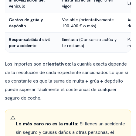
Inmovilización del
Hasta acreditar seguro en
La D
vehículo
vigor
Gastos de grúa y
Variable (orientativamente
Acum
depósito
100–400 € o más)
depo
Responsabilidad civil
Ilimitada (Consorcio actúa y
Pued
por accidente
te reclama)
mile
Los importes son
orientativos
: la cuantía exacta depende
de la resolución de cada expediente sancionador. Lo que sí
es constante es que la suma de multa + grúa + depósito
puede superar fácilmente el coste anual de cualquier
seguro de coche.
⚠️
Lo más caro no es la multa:
Si tienes un accidente
sin seguro y causas daños a otras personas, el