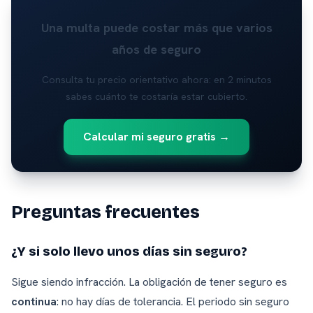
Una multa puede costar más que varios
años de seguro
Consulta tu precio orientativo ahora: en 2 minutos
sabes cuánto te costaría estar cubierto.
Calcular mi seguro gratis →
Preguntas frecuentes
¿Y si solo llevo unos días sin seguro?
Sigue siendo infracción. La obligación de tener seguro es
continua
: no hay días de tolerancia. El periodo sin seguro