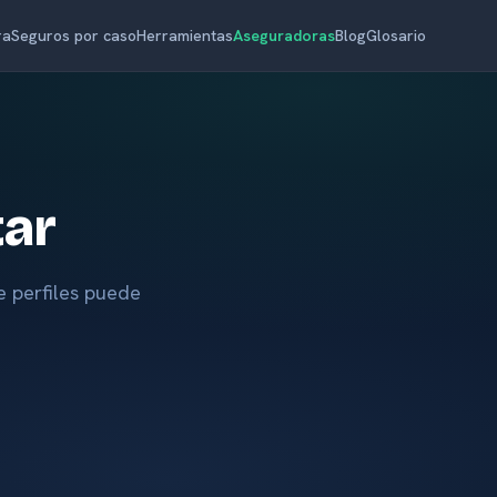
ra
Seguros por caso
Herramientas
Aseguradoras
Blog
Glosario
tar
e perfiles puede