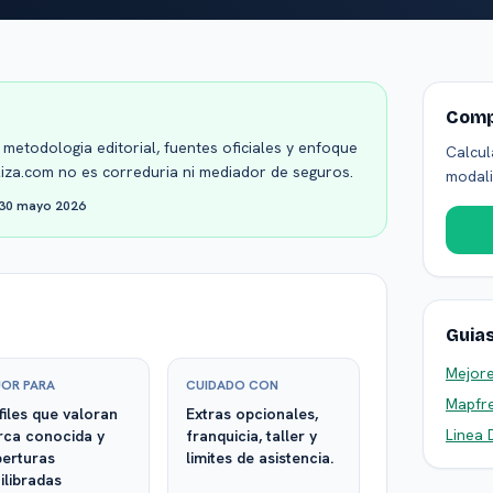
Comp
metodologia editorial, fuentes oficiales y enfoque
Calcul
liza.com no es correduria ni mediador de seguros.
modali
30 mayo 2026
Guia
Mejor
OR PARA
CUIDADO CON
Mapfre
files que valoran
Extras opcionales,
Linea 
ca conocida y
franquicia, taller y
erturas
limites de asistencia.
ilibradas