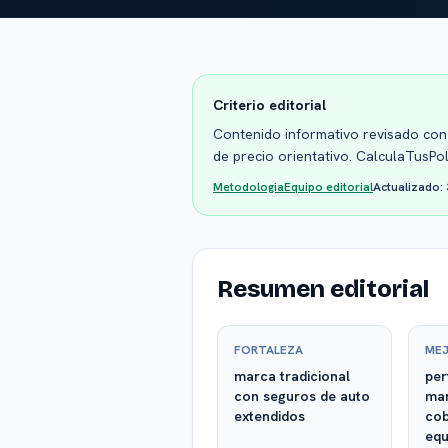
Criterio editorial
Contenido informativo revisado con 
de precio orientativo. CalculaTusPo
Metodologia
Equipo editorial
Actualizado:
Resumen editorial
FORTALEZA
MEJ
marca tradicional
per
con seguros de auto
mar
extendidos
cob
equ