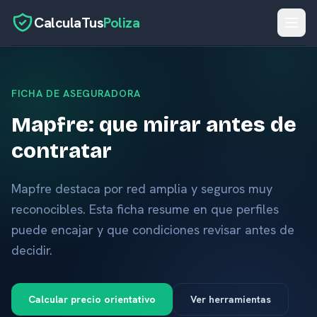
CalculaTus
Poliza
Inicio
FICHA DE ASEGURADORA
Calculadora
Mapfre: que mirar antes de
Seguros por caso
contratar
Herramientas
Aseguradoras
Mapfre destaca por red amplia y seguros muy
reconocibles. Esta ficha resume en que perfiles
Blog
puede encajar y que condiciones revisar antes de
Glosario
decidir.
Calcular precio orientativo
Ver herramientas